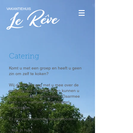
Catering
Komt u met een groep en heeft u geen
zin om zelf te koken?
Wij denken graag met u mee over de
mogelijkheid tot catering en kunnen u
een aantal koks voorstellen. Daarmee
kunt u uw wensen en uw budget
overleggen.
Er zijn verschillende mogelijkheden.
- Kok ín huis: