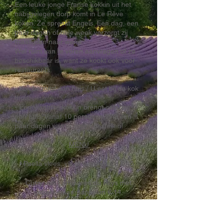
Een leuke jonge Franse kokkin uit het
nabijgelegen dorp komt in Le Rêve
koken. Ze spreekt Engels. Een dag, een
paar dagen of hele week verzorgt zij
maaltijden naar wens.
Wel ruim van te voren aanvragen of ze
beschikbaar is, want ze kookt ook voor
restaurants.
- Kok bezorgt áán huis / U eet bij de kok
thuis:
- Een Vlaamse kokkin brengt catering
aan huis. Vanaf 10 personen. Wél een
paar dagen van te voren bestellen!
MENU
Paella
vlees, vis of vegetarisch € 15
***
Curry van Lamsvlees du Pays met
gebakken aardappelen € 14
***
Lasagne zalm spinazie met salade € 12