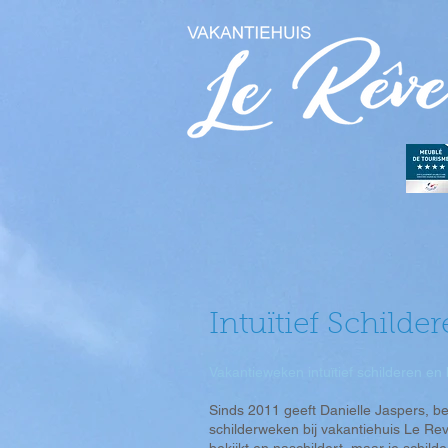
Intuïtief Schilde
Vakantieweken intuïtief schilderen e
Sinds 2011 geeft Danielle Jaspers, 
schilderweken bij vakantiehuis Le Rev