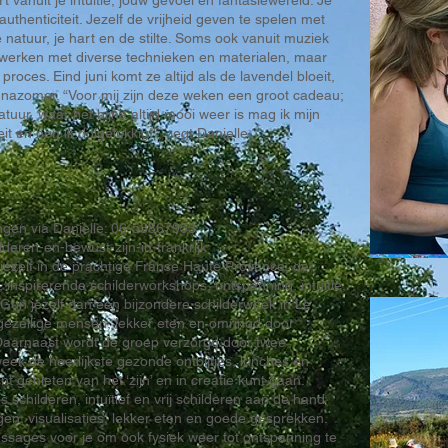
rt vanuit je intuïtie, jouw gevoel en fantasiewereld. Je
thenticiteit. Jezelf de vrijheid geven te spelen met
e natuur, je hart en de stilte. Soms ook vanuit muziek
e werken met diverse technieken en materialen, maar
proces. Eind juni komt ze altijd als de lavendel bloeit,
 nazomer. “Voor mij zijn deze weken een groot cadeau;
uur, waar het bijna altijd mooi weer is mag ik mijn
eit en ben ik dolgelukkig!”, zegt Danielle.
ngen via Danielle: 06-53867953
deren-en-bewust-zijn-in-frankrijk
r jezelf in de prachtige Franse Haute Provence, de
 inspirerende schilderworkshops, ontspanning, intuïtie,
Gun jezelf dan een bijzondere schilderweek in Le
gezellige mensen, lekker eten en omringd door
 Daarnaast wordt de groep verzorgd door twee
ek de heerlijkste gezonde ontbijtjes, lunches en
nt genieten van het ‘zijn’ en in creatie kunt gaan.
schilderen, intuïtief en vrij schilderen aan de hand
n, visualisaties, lekker eten en goede gesprekken.
massages voor je om ook fysiek weer tot ontspanning te