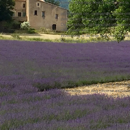
komen. Elke dag is er 5 uur tijd om te
het
programma om, voldoende ruimte om te
zwemmen, fotograferen of liever met e
De workshops zijn geschikt voor ieder
mag zeker wel.
Woensdag is de vrije dag voor de koks
te lunchen en te dineren in een pittor
omgeving.
Het programma
Zaterdag: ontvangst vanaf 16.30 met
organisatorische afspraken. Gezamenli
Zondag: schilderdag 1 van 9.30-12.30
Maandag: schilderdag 2 van 9.30-12.3
Dinsdag: schilderdag 3 van 9.30-12.30
Woensdag: vrije dag (diverse excursie
Donderdag: schilderdag 4 van 9.30-12
Vrijdag: schilderdag 5 van 9.30-12.30 
Zaterdag: vertrek voor 10 uur
We hebben een aantal eenpersoons
De prijs is exclusief reiskosten. verv