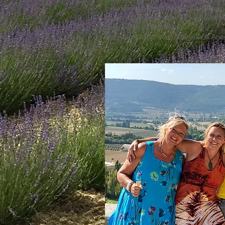
meedenken en adviseren. Zie de websi
Laten we genieten van de creativiteit
weer opnieuw ontdekken!
Bienvenue chez nous, Danielle & Ann