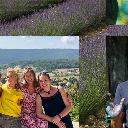
te van Danielle voor de prijzen.
 die we in ons hebben en het spelende kind in onszelf
e