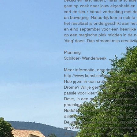
bekijkt en naschildert, maar je schilde
gaat op zoek naar jouw eigenheid en au
verf en kleur. Vanuit verbinding met d
en beweging. Natuurlijk leer je ook t
het resultaat is ondergeschikt aan het 
en eind september voor een heerlijke
op een magische plek midden in de nat
‘ding’ doen. Dan stroomt mijn creativit
Planning
Schilder- Wandelweek
Meer informatie, ervaringen en boeki
http://www.kunstzinnigcoachen.nl/schil
Heb jij zin in een creatieve week voo
Drome? Wil je genieten van de natuur,
passie voor kleur en bewustwording? 
Reve, in een gastvrije omgeving met 
prachtige natuur. Anne is gastvrouw.
Nederlandse kokkinnen, die de hele we
diners verzorgen, zodat jij optimaal ku
De week bestaat uit diverse workshops 
van een thema, ontspanningsoefeninge
Als je wilt regelen we ook heerlijke 