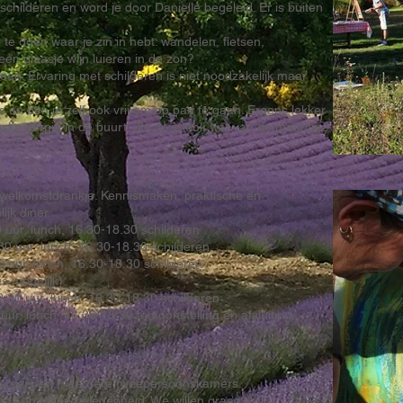
 schilderen en word je door Danielle begeleid. Er is buiten
 doen waar je zin in hebt: wandelen, fietsen,
en glaasje wijn luieren in de zon?
een. Ervaring met schilderen is niet noodzakelijk maar
 en ben je zelf ook vrij om op pad te gaan. Ergens lekker
eske dorpje in de buurt. Zo zie je ook wat van de prachtige
 welkomstdrankje. Kennismaken, praktische en
jk diner.
 uur, lunch, 16.30-18.30 schilderen
0 uur, lunch, 16.30-18.30 schilderen
 uur, lunch, 16.30-18.30 schilderen
s mogelijk)
.30 uur, lunch, 16.30-18.30 schilderen
uur, lunch, 16.30-18.30 tentoonstelling en afsluiting
kamers en meerdere tweepersoonskamers.
oer is op eigen gelegenheid. We willen graag